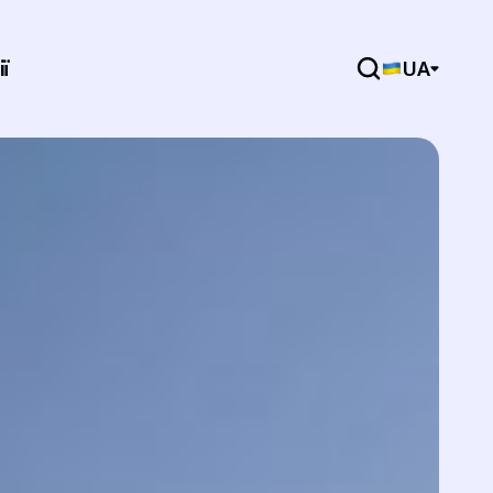
UA
ії