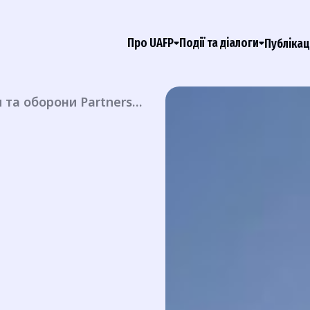
Про UAFP
Події та діалоги
Публікац
Архітектура спільної безпеки та оборони Partnership Architecture For Collective Security (PACS)